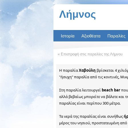
« Επιστροφή στις παραλίες της Λήμνου
Η παραλία
Χαβούλη
βρίσκεται 4 χιλιό
"ήσυχη" παραλία από τις κοντινές, Μι
Στη παραλία λειτουργεί
beach bar
που
αλλά βεβαίως μπορείτε να βάλετε και τη
παραλίας είναι περίπου 300 μέτρα.
Τα νερά της παραλίας είναι συνήθως
ή
μέρος του νησιού, προστατευμένη από 