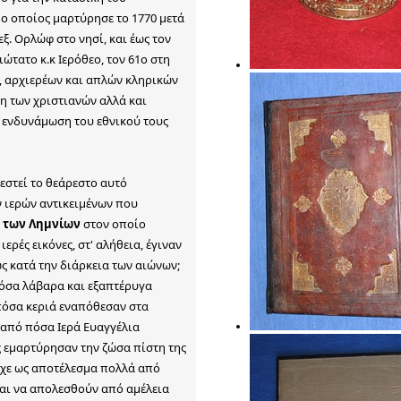
 ο οποίος μαρτύρησε το 1770 μετά
ξ. Ορλώφ στο νησί, και έως τον
τατο κ.κ Ιερόθεο, τον 61ο στη
, αρχιερέων και απλών κληρικών
η των χριστιανών αλλά και
 ενδυνάμωση του εθνικού τους
εστεί το θεάρεστο αυτό
ν ιερών αντικειμένων που
 των Λημνίων
στον οποίο
ερές εικόνες, στ' αλήθεια, έγιναν
ς κατά την διάρκεια των αιώνων;
όσα λάβαρα και εξαπτέρυγα
πόσα κεριά εναπόθεσαν στα
 από πόσα Ιερά Ευαγγέλια
ς εμαρτύρησαν την ζώσα πίστη της
ίχε ως αποτέλεσμα πολλά από
και να απολεσθούν από αμέλεια