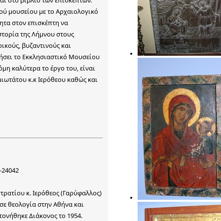
ού μουσείου με το Αρχαιολογικό
ητα στον επισκέπτη να
στορία της Λήμνου στους
ικούς, βυζαντινούς και
τήσει το Εκκλησιαστικό Μουσείου
όμη καλύτερα το έργο του, είναι
ιωτάτου κ.κ Ιερόθεου καθώς και
-24042
ρατίου κ. Ιερόθεος (Γαρύφαλλος)
σε θεολογία στην Αθήνα και
ονήθηκε Διάκονος το 1954.