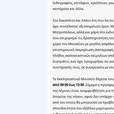
λιθογραφίες, επιτάφιοι, εγκόλπιον, γε
κεντήματα και άλλα.
Στα δεκαπέντε και πλέον έτη που λειτ
έχει συντελεστεί αξιοσημείωτο έργο. Μ
Μητροπόλεως, αλλά και χάρη στο ενδια
που επιχορηγεί τις δραστηριότητες του
χώρο του Μουσείου με μεγάλη ασφάλει
επιστημονική τεκμηρίωση (καταγραφή
πλήθος εκκλησιαστικών κειμηλίων από 
Ευστράτιο, ενώ έχει προχωρήσει σε ικ
συντήρησής τους, σε συνεργασία με επ
Το Εκκλησιαστικό Μουσείο δέχεται του
από 09:00 έως 13:00
. Σήμερα η προσφο
της Λήμνου είναι αναμφισβήτητη για τ
Ιστορίας της νήσου, αφού δεν υπάρχει
από τον οποίο θα μπορούσε να προβληθ
σπουδαιότητα του εξάλλου μαρτυρούν 
ενθουσιασμό σχόλια που καταγράφοντα