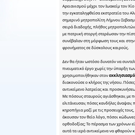
Αρειανισμού μέχρι τον Ιωακείμ τον Χίο
την εγκαταληφθείσα εκστρατεία του Αλε
σημερινό μητροπολίτη Λήμνου Σεβασμιώ
σειρά διαδοχής, πλήθος μητροπολιτών
με πατρική στοργή στερέωσαν την πίστ
συνέβαλαν στη μόρφωση τους και στην
φρονήματος σε δύσκολους καιρούς.
Δεν θα ήταν ωστόσο δυνατόν να συντελ
πνευματικό έργο χωρίς την ύπαρξη τω
χρησιμοποιήθηκαν στον
εκκλησιασμό
διακονούσε ο κλήρος της νήσου. Πόσες ι
αντικείμενο λατρείας και προσκυνήσεω
Με πόσους σταυρούς αγιάσθηκαν, με π
ελιτάνευσαν, πόσες κανδήλες άναψαν, 
κηροπήγια μαζί με τις προσευχές τους,
άκουσαν τον θείο λόγο, πόσοι κώδωνε
ορθοδοξίας; Το πέρασμα των χρόνων ε
αυτά τα ιερά αντικείμενα να φθαρούν 