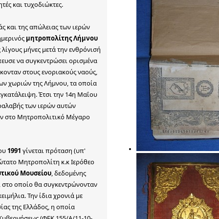
τές και τυχοδιώκτες.
ς και της απώλειας των ιερών
ημερινός
μητροπολίτης Λήμνου
 λίγους μήνες μετά την ενθρόνισή
πευσε να συγκεντρώσει ορισμένα
σκονταν στους ενοριακούς ναούς,
ων χωριών της Λήμνου, τα οποία
γκατάλειψη. Έτσι την 14η Μαΐου
ραλαβής των ιερών αυτών
αν στο Μητροπολιτικό Μέγαρο
του
1991
γίνεται πρόταση (υπ'
ιώτατο Μητροπολίτη κ.κ Ιερόθεο
τικού Μουσείου
, δεδομένης
, στο οποίο θα συγκεντρώνονταν
ειμήλια. Την ίδια χρονιά με
ίας της Ελλάδος, η οποία
Κυβερνήσεως (ΦΕΚ 155/Α/11-10-