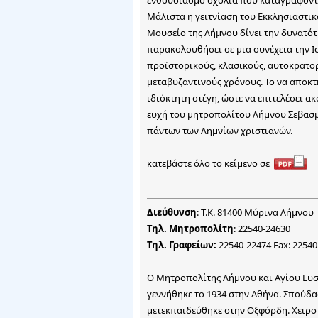
Μάλιστα η γειτνίαση του Εκκλησιαστικ
Μουσείο της Λήμνου δίνει την δυνατότ
παρακολουθήσει σε μια συνέχεια την Ι
προϊστορικούς, κλασικούς, αυτοκρατορ
μεταβυζαντινούς χρόνους. Το να αποκ
ιδιόκτητη στέγη, ώστε να επιτελέσει ακ
ευχή του μητροπολίτου Λήμνου Σεβασμ
πάντων των Λημνίων χριστιανών.
κατεβάστε όλο το κείμενο σε
Διεύθυνση
: Τ.Κ. 81400 Μύρινα Λήμνου
Τηλ. Μητροπολίτη
: 22540-24630
Τηλ. Γραφείων:
22540-22474 Fax: 22540
Ο Μητροπολίτης Λήμνου και Αγίου Ευστ
γεννήθηκε το 1934 στην Αθήνα. Σπούδα
μετεκπαιδεύθηκε στην Οξφόρδη. Χειροτ