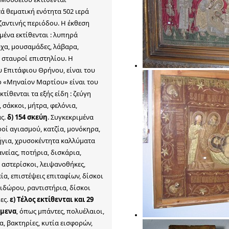
ά θεματική ενότητα 502 ιερά
ζαντινής περιόδου. Η έκθεση
ιμένα εκτίθενται : λυπηρά
υχα, μουσαμάδες, λάβαρα,
 σταυροί επιστηλίου. Η
 Επιτάφιου Θρήνου, είναι του
ο «Μηναίον Μαρτίου» είναι του
κτίθενται τα εξής είδη : ζεύγη
 σάκκοι, μήτρα, φελόνια,
ας.
δ) 154 σκεύη
. Συγκεκριμένα
ροί αγιασμού, κατζία, μονόκηρα,
ήγια, χρυσοκέντητα καλλύματα
νείας, ποτήρια, δισκάρια,
 αστερίσκοι, λειψανοθήκες,
α, επιστέψεις επιταφίων, δίσκοι
τιδώρου, ραντιστήρια, δίσκοι
ες.
ε) Τέλος εκτίθενται και 29
ίμενα
, όπως μπάντες, πολυέλαιοι,
, βακτηρίες, κυτία εισφορών,