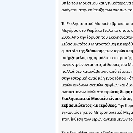
υπέρ του Μουσείου και γενικότερα να 
ανάγεται στην επίτευξη των σκοπών τ
Το Εκκλησιαστικό Μουσείο βρίσκεται 
Μεγάρου στο Ρωμέικο Γιαλό το οποίο α
2006. Από την ίδρυση του Εκκλησιαστικ
Σεβασμιωτάτου Μητροπολίτη κ.κ Ιερόθε
εμπειρία της
διάσωσης των ιερών κε
υπήρξε μέλος της αρμόδιας επιτροπής 
συγκεντρώνονται στις αίθουσες του Μο
πολλοί δεν καταλάβαιναν από τέτοιες
στην ιστορική ανάδειξη ενός τόπου» ό
ιερών εικόνων, σκευών, αμφίων και δ
αντικειμένων. Μάλιστα
πρώτος δωρητή
Εκκλησιαστικό Μουσείο είναι ο ίδιο
Σεβασμιώτατος κ.κ Ιερόθεος
. Την Κυ
εγκαινιάστηκε το Μητροπολιτικό Μέγαρ
επανέκθεση των ιερών αντικειμένων τ
Στις δύο αίθουσες του Εκκλησιαστικού