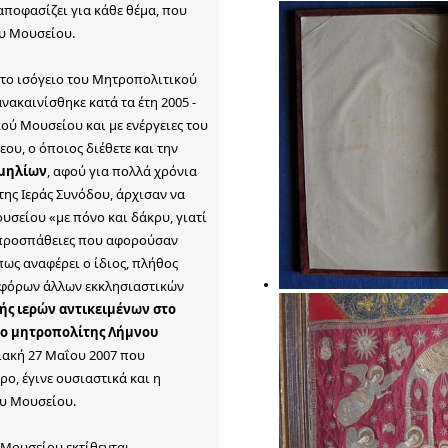
αποφασίζει για κάθε θέμα, που
ου Μουσείου.
στο ισόγειο του Μητροπολιτικού
νακαινίσθηκε κατά τα έτη 2005 -
ού Μουσείου και με ενέργειες του
ου, ο όποιος διέθετε και την
ιμηλίων
, αφού για πολλά χρόνια
της Ιεράς Συνόδου, άρχισαν να
υσείου «με πόνο και δάκρυ, γιατί
 προσπάθειες που αφορούσαν
πως αναφέρει ο ίδιος, πλήθος
ιαφόρων άλλων εκκλησιαστικών
ς ιερών αντικειμένων στο
ς ο μητροπολίτης Λήμνου
ριακή 27 Μαΐου 2007 που
ο, έγινε ουσιαστικά και η
ου Μουσείου.
 Μουσείου εκτίθενται