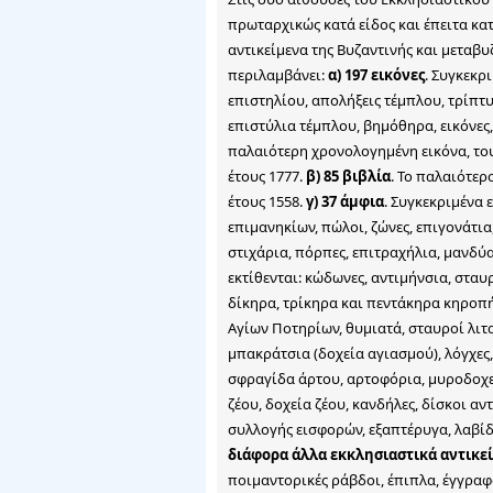
πρωταρχικώς κατά είδος και έπειτα κατ
αντικείμενα της Βυζαντινής και μεταβυ
περιλαμβάνει:
α) 197 εικόνες
. Συγκεκρ
επιστηλίου, απολήξεις τέμπλου, τρίπτ
επιστύλια τέμπλου, βημόθηρα, εικόνες,
παλαιότερη χρονολογημένη εικόνα, του
έτους 1777.
β) 85 βιβλία
. Το παλαιότερ
έτους 1558.
γ) 37 άμφια
. Συγκεκριμένα ε
επιμανηκίων, πώλοι, ζώνες, επιγονάτια,
στιχάρια, πόρπες, επιτραχήλια, μανδύ
εκτίθενται: κώδωνες, αντιμήνσια, σταυ
δίκηρα, τρίκηρα και πεντάκηρα κηροπ
Αγίων Ποτηρίων, θυμιατά, σταυροί λιτα
μπακράτσια (δοχεία αγιασμού), λόγχες,
σφραγίδα άρτου, αρτοφόρια, μυροδοχεί
ζέου, δοχεία ζέου, κανδήλες, δίσκοι αν
συλλογής εισφορών, εξαπτέρυγα, λαβίδ
διάφορα άλλα εκκλησιαστικά αντικε
ποιμαντορικές ράβδοι, έπιπλα, έγγραφα