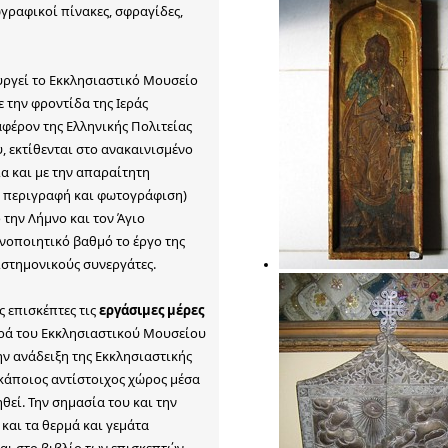
ωγραφικοί πίνακες, σφραγίδες,
ουργεί το Εκκλησιαστικό Μουσείο
ε την φροντίδα της Ιεράς
φέρον της Ελληνικής Πολιτείας
, εκτίθενται στο ανακαινισμένο
α και με την απαραίτητη
, περιγραφή και φωτογράφιση)
την Λήμνο και τον Άγιο
ανοποιητικό βαθμό το έργο της
ιστημονικούς συνεργάτες.
ς επισκέπτες τις
εργάσιμες μέρες
ρά του Εκκλησιαστικού Μουσείου
ην ανάδειξη της Εκκλησιαστικής
 κάποιος αντίστοιχος χώρος μέσα
εί. Την σημασία του και την
και τα θερμά και γεμάτα
ι στο βιβλίο των επισκεπτών.