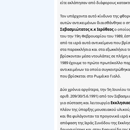
είτε εκλάπησαν από διάφορους κατακτη
Τον υπάρχοντα αυτό κίνδυνο της φθορά
αυτών αντικειμένων διαισθάνθηκε ο σ
Σεβασμιώτατος κ.κ Ιερόθεος
ο οποίος
του την 19η Φεβρουαρίου του 1989, έσ
από τα ιερά αυτά αντικείμενα που βρί
στα παρεκκλήσια και στα εξωκκλήσια τ
βρίσκονταν μέσα ντουλάπες σε πλήρη ε
1989 έχουμε το πρώτο πρωτόκολλο πα
αντικειμένων τα οποία συγκεντρώθηκ
που βρίσκεται στο Ρωμέικο Γιαλό.
Δύο χρόνια αργότερα, την 5η Ιουνίου 
αριθ. 209/30/5.6.1991) από τον Σεβασμ
για σύσταση και λειτουργία
Εκκλησιασ
πλέον της ύπαρξης μουσειακού υλικού
και θα φυλάγονταν τα προγονικά ιερά κ
απόφαση της Ιεράς Συνόδου της Εκκλησ
δημοσιεύτηκε και στην Εφημερίδα της 