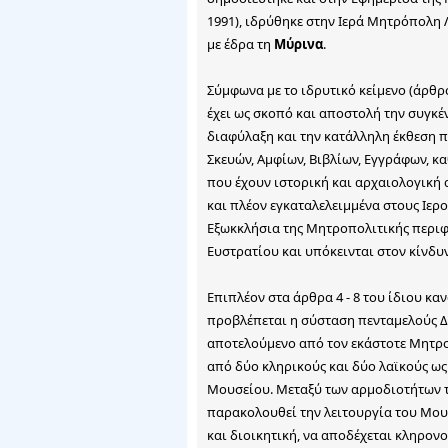
1991), ιδρύθηκε στην Ιερά Μητρόπολη
με έδρα τη
Μύρινα
.
Σύμφωνα με το ιδρυτικό κείμενο (άρθρ
έχει ως σκοπό και αποστολή την συγκέ
διαφύλαξη και την κατάλληλη έκθεση π
Σκευών, Αμφίων, Βιβλίων, Εγγράφων, κ
που έχουν ιστορική και αρχαιολογική 
και πλέον εγκαταλελειμμένα στους Ιερ
Εξωκκλήσια της Μητροπολιτικής περιφ
Ευστρατίου και υπόκεινται στον κίνδυν
Επιπλέον στα άρθρα 4 - 8 του ίδιου καν
προβλέπεται η σύσταση πενταμελούς 
αποτελούμενο από τον εκάστοτε Μητρ
από δύο κληρικούς και δύο λαϊκούς ως
Μουσείου. Μεταξύ των αρμοδιοτήτων τ
παρακολουθεί την λειτουργία του Μο
και διοικητική, να αποδέχεται κληρονο