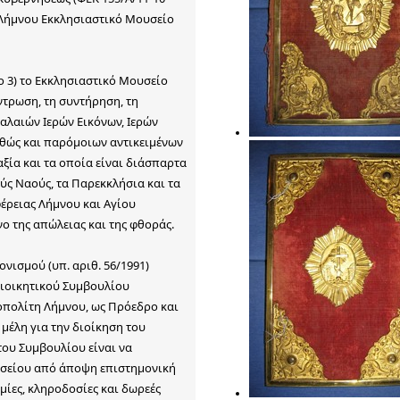
 Λήμνου Εκκλησιαστικό Μουσείο
ο 3) το Εκκλησιαστικό Μουσείο
ντρωση, τη συντήρηση, τη
αλαιών Ιερών Εικόνων, Ιερών
αθώς και παρόμοιων αντικειμένων
αξία και τα οποία είναι διάσπαρτα
ούς Ναούς, τα Παρεκκλήσια και τα
έρειας Λήμνου και Αγίου
ο της απώλειας και της φθοράς.
ονισμού (υπ. αριθ. 56/1991)
Διοικητικού Συμβουλίου
οπολίτη Λήμνου, ως Πρόεδρο και
 μέλη για την διοίκηση του
ου Συμβουλίου είναι να
υσείου από άποψη επιστημονική
μίες, κληροδοσίες και δωρεές