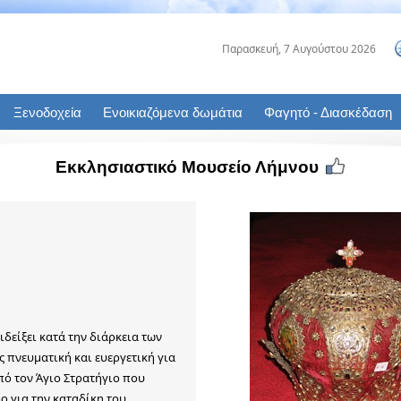
Εκκλησιαστικό Μουσείο Λήμνου
ιδείξει κατά την διάρκεια των
ς πνευματική και ευεργετική για
πό τον Άγιο Στρατήγιο που
ο για την καταδίκη του