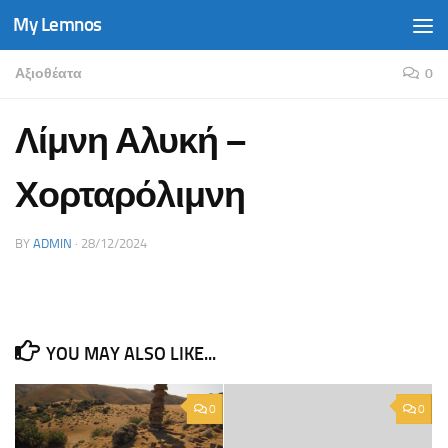
My Lemnos
Skip to content
Αξιοθέατα
0
Λίμνη Αλυκή –
Χορταρόλιμνη
BY
ADMIN
·
28/12/2024
YOU MAY ALSO LIKE...
0
0